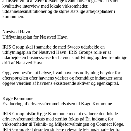
analysen vil bl.a. være forskellige kvantitative registerdata samt
kvalitative interview med lokale virksomheder,
uddannelsesinstitutioner og de større statslige arbejdspladser i
kommunen.
Næstved Havn
Udflytningsplan for Næstved Havn
IRIS Group skal i samarbejde med Sweco udarbejde en
udflytningsplan for Næstved Havn. IRIS Groups rolle er at
udarbejde en businesscase for havnens udflytning og den fremtidige
drift af Næstved Havn.
Opgaven består i at belyse, hvad havnens udflytning betyder for
efterspørgslen efter havnens ydelser og fremtidige indtægter samt
opgøre værdien af havnens eksisterende aktiver og egenkapital.
Køge Kommune
Evaluering af erhvervsfremmeindsatsen til Køge Kommune
IRIS Group bistår Køge Kommune med at evaluere den lokale
erhvervsfremmeindsats med særligt fokus på Én indgang for
virksomheder til Teknik- og Miljøforvaltningen og Connect Køge.
IRIS Group skal desuden skitsere relevante løsningsmodeller for