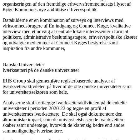
organiseringen af den fremtidige erhvervsfremmeindsats i lyset af
Køge Kommunes nye ambitiøse erhvervspolitik.
Datakilderne er en kombination af surveys og interviews med
virksomhedsbrugere af Én indgang og Connect Køge, kvalitative
interview med et udvalg af centrale lokale interessenter i form af
politikere, administrative beslutningstagere, erhvervspolitiske aktører
og udvalgte medlemmer af Connect Køges bestyrelse samt
inspiration fra andre kommuner,
Danske Universiteter
Iværksætteri på de danske universiteter
IRIS Group skal gennemføre registerbaserede analyser af
iværksætteraktiviteten på hver af de otte danske universiteter samt
for universitetssektoren som hele.
Analyserne skal kortlægge iværksætteraktiviteten på de enkelte
universiteter i perioden 2020-22 og tegne en profil af
universiteternes iværksættere. De skal også dokumentere den
økonomiske impact, som de universitetsbaserede iværksættere
skaber samt undersøge, hvorvidt de klarer sig bedre end andre
sammenlignelige iværksættere.