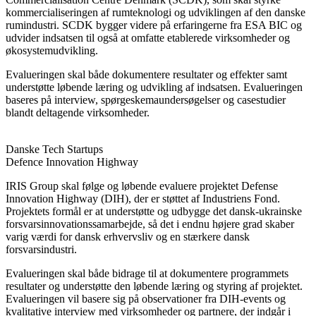
kommercialiseringen af rumteknologi og udviklingen af den danske
rumindustri. SCDK bygger videre på erfaringerne fra ESA BIC og
udvider indsatsen til også at omfatte etablerede virksomheder og
økosystemudvikling.
Evalueringen skal både dokumentere resultater og effekter samt
understøtte løbende læring og udvikling af indsatsen. Evalueringen
baseres på interview, spørgeskemaundersøgelser og casestudier
blandt deltagende virksomheder.
Danske Tech Startups
Defence Innovation Highway
IRIS Group skal følge og løbende evaluere projektet Defense
Innovation Highway (DIH), der er støttet af Industriens Fond.
Projektets formål er at understøtte og udbygge det dansk-ukrainske
forsvarsinnovationssamarbejde, så det i endnu højere grad skaber
varig værdi for dansk erhvervsliv og en stærkere dansk
forsvarsindustri.
Evalueringen skal både bidrage til at dokumentere programmets
resultater og understøtte den løbende læring og styring af projektet.
Evalueringen vil basere sig på observationer fra DIH-events og
kvalitative interview med virksomheder og partnere, der indgår i