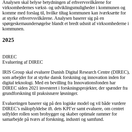
Analysen skal belyse betydningen af erhvervsvilkårene for
virksomhedernes vækst- og udviklingsmuligheder i kommunen og
komme med forslag til, hvilke tiltag kommunen kan iværksætte for
at styrke erhvervsvilkårene. Analysen baserer sig på en
spørgeskemaundersøgelse blandt et bredt udsnit af virksomhederne i
kommunen.
2025
DIREC
Evaluering af DIREC
IRIS Group skal evaluere Danish Digital Research Centre (DIREC),
som arbejder for at styrke dansk forskning og innovation inden for
digital teknologi. Med en bevilling fra Innovationsfonden har
DIREC siden 2021 investeret i forskningsprojekter, der spænder fra
grundforskning til praksisnære løsninger.
Evalueringen baserer sig på den logiske model og vil både vurdere
DIREC’s målopfyldelse ift. dets KPI’er samt evaluere, om centret
udfylder rollen som brobygger og skaber optimale rammer for
samarbejde på tværs af forskning, industri og samfund.