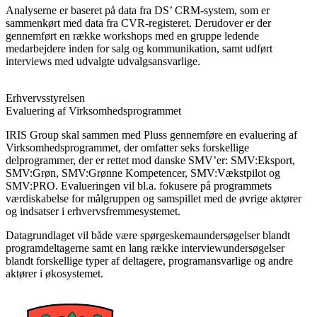
Analyserne er baseret på data fra DS’ CRM-system, som er
sammenkørt med data fra CVR-registeret. Derudover er der
gennemført en række workshops med en gruppe ledende
medarbejdere inden for salg og kommunikation, samt udført
interviews med udvalgte udvalgsansvarlige.
Erhvervsstyrelsen
Evaluering af Virksomhedsprogrammet
IRIS Group skal sammen med Pluss gennemføre en evaluering af
Virksomhedsprogrammet, der omfatter seks forskellige
delprogrammer, der er rettet mod danske SMV’er: SMV:Eksport,
SMV:Grøn, SMV:Grønne Kompetencer, SMV:Vækstpilot og
SMV:PRO. Evalueringen vil bl.a. fokusere på programmets
værdiskabelse for målgruppen og samspillet med de øvrige aktører
og indsatser i erhvervsfremmesystemet.
Datagrundlaget vil både være spørgeskemaundersøgelser blandt
programdeltagerne samt en lang række interviewundersøgelser
blandt forskellige typer af deltagere, programansvarlige og andre
aktører i økosystemet.