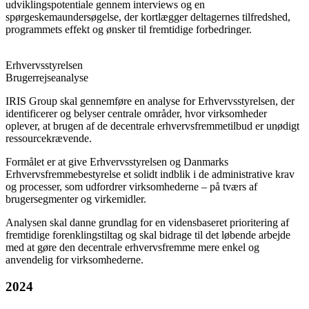
udviklingspotentiale gennem interviews og en
spørgeskemaundersøgelse, der kortlægger deltagernes tilfredshed,
programmets effekt og ønsker til fremtidige forbedringer.
Erhvervsstyrelsen
Brugerrejseanalyse
IRIS Group skal gennemføre en analyse for Erhvervsstyrelsen, der
identificerer og belyser centrale områder, hvor virksomheder
oplever, at brugen af de decentrale erhvervsfremmetilbud er unødigt
ressourcekrævende.
Formålet er at give Erhvervsstyrelsen og Danmarks
Erhvervsfremmebestyrelse et solidt indblik i de administrative krav
og processer, som udfordrer virksomhederne – på tværs af
brugersegmenter og virkemidler.
Analysen skal danne grundlag for en vidensbaseret prioritering af
fremtidige forenklingstiltag og skal bidrage til det løbende arbejde
med at gøre den decentrale erhvervsfremme mere enkel og
anvendelig for virksomhederne.
2024