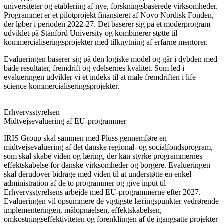
universiteter og etablering af nye, forskningsbaserede virksomheder.
Programmet er et pilotprojekt finansieret af Novo Nordisk Fonden,
der løber i perioden 2022-27. Det baserer sig på et moderprogram
udviklet på Stanford University og kombinerer støtte til
kommercialiseringsprojekter med tilknytning af erfarne mentorer.
Evalueringen baserer sig på den logiske model og går i dybden med
både resultater, fremdrift og ydelsernes kvalitet. Som led i
evalueringen udvikler vi et indeks til at måle fremdriften i life
science kommercialiseringsprojekter.
Erhvervsstyrelsen
Midtvejsevaluering af EU-programmer
IRIS Group skal sammen med Pluss gennemføre en
midtvejsevaluering af det danske regional- og socialfondsprogram,
som skal skabe viden og læring, der kan styrke programmernes
effektskabelse for danske virksomheder og borgere. Evalueringen
skal derudover bidrage med viden til at understøtte en enkel
administration af de to programmer og give input til
Erhvervsstyrelsens arbejde med EU-programmerne efter 2027.
Evalueringen vil opsummere de vigtigste læringspunkter vedrørende
implementeringen, målopnåelsen, effektskabelsen,
omkostningseffektiviteten og forenklingen af de igangsatte projekter