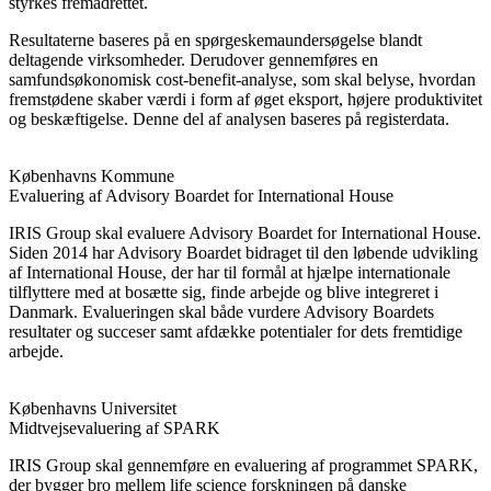
styrkes fremadrettet.
Resultaterne baseres på en spørgeskemaundersøgelse blandt
deltagende virksomheder. Derudover gennemføres en
samfundsøkonomisk cost-benefit-analyse, som skal belyse, hvordan
fremstødene skaber værdi i form af øget eksport, højere produktivitet
og beskæftigelse. Denne del af analysen baseres på registerdata.
Københavns Kommune
Evaluering af Advisory Boardet for International House
IRIS Group skal evaluere Advisory Boardet for International House.
Siden 2014 har Advisory Boardet bidraget til den løbende udvikling
af International House, der har til formål at hjælpe internationale
tilflyttere med at bosætte sig, finde arbejde og blive integreret i
Danmark. Evalueringen skal både vurdere Advisory Boardets
resultater og succeser samt afdække potentialer for dets fremtidige
arbejde.
Københavns Universitet
Midtvejsevaluering af SPARK
IRIS Group skal gennemføre en evaluering af programmet SPARK,
der bygger bro mellem life science forskningen på danske