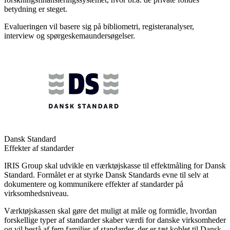
betydning er steget.
Evalueringen vil basere sig på bibliometri, registeranalyser,
interview og spørgeskemaundersøgelser.
Dansk Standard
Effekter af standarder
IRIS Group skal udvikle en værktøjskasse til effektmåling for Dansk
Standard. Formålet er at styrke Dansk Standards evne til selv at
dokumentere og kommunikere effekter af standarder på
virksomhedsniveau.
Værktøjskassen skal gøre det muligt at måle og formidle, hvordan
forskellige typer af standarder skaber værdi for danske virksomheder
og vil bestå af fem familier af standarder, der er tæt koblet til Dansk