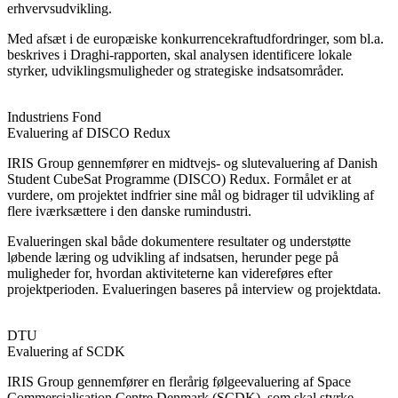
erhvervsudvikling.
Med afsæt i de europæiske konkurrencekraftudfordringer, som bl.a.
beskrives i Draghi-rapporten, skal analysen identificere lokale
styrker, udviklingsmuligheder og strategiske indsatsområder.
Industriens Fond
Evaluering af DISCO Redux
IRIS Group gennemfører en midtvejs- og slutevaluering af Danish
Student CubeSat Programme (DISCO) Redux. Formålet er at
vurdere, om projektet indfrier sine mål og bidrager til udvikling af
flere iværksættere i den danske rumindustri.
Evalueringen skal både dokumentere resultater og understøtte
løbende læring og udvikling af indsatsen, herunder pege på
muligheder for, hvordan aktiviteterne kan videreføres efter
projektperioden. Evalueringen baseres på interview og projektdata.
DTU
Evaluering af SCDK
IRIS Group gennemfører en flerårig følgeevaluering af Space
Commercialisation Centre Denmark (SCDK), som skal styrke