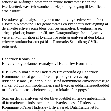
seneste år. Målingen omfatter en række indikatorer inden for
iværksætteri, vækstvirksomheder, eksport og adgang til kvalificeret
arbejdskraft.
Derudover går analysen i dybden med udvalgte erhvervsområder i
Glostrup Kommune. Der gennemføres en kvantitativ kortlægning af
de enkelte erhvervsområders planbestemmelser, bygningsmasse,
arbejdspladser, brancheprofil, mv. Datagrundlaget for analysen vil
være en kombination af kvantitative registeranalyser af den lokale
erhvervsstruktur baseret på bl.a. Danmarks Statistik og CVR-
registeret.
Haderslev Kommune
Erhvervs- og uddannelsesanalyse af Haderslev Kommune
IRIS Group skal hjælpe Haderslev Erhvervsråd og Haderslev
Kommune med at gennemføre en grundig erhvervs- og
uddannelsesanalyse, der bl.a. vil se på kommunens erhvervsmæssige
styrker og udviklingspotentialer, samt hvordan uddannelsesudbuddet
matcher kompetencebehovet og den lokale efterspørgsel.
Som en del af analysen vil der blive opstillet en række anbefalinger
til fremadrettede indsatser, der kan iværksættes af Haderslev
Kommune og/eller Haderslev Erhvervsråd. Datagrundlaget for