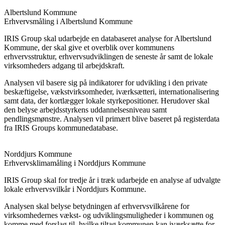
Albertslund Kommune
Erhvervsmåling i Albertslund Kommune
IRIS Group skal udarbejde en databaseret analyse for Albertslund
Kommune, der skal give et overblik over kommunens
erhvervsstruktur, erhvervsudviklingen de seneste år samt de lokale
virksomheders adgang til arbejdskraft.
Analysen vil basere sig på indikatorer for udvikling i den private
beskæftigelse, vækstvirksomheder, iværksætteri, internationalisering
samt data, der kortlægger lokale styrkepositioner. Herudover skal
den belyse arbejdsstyrkens uddannelsesniveau samt
pendlingsmønstre. Analysen vil primært blive baseret på registerdata
fra IRIS Groups kommunedatabase.
Norddjurs Kommune
Erhvervsklimamåling i Norddjurs Kommune
IRIS Group skal for tredje år i træk udarbejde en analyse af udvalgte
lokale erhvervsvilkår i Norddjurs Kommune.
Analysen skal belyse betydningen af erhvervsvilkårene for
virksomhedernes vækst- og udviklingsmuligheder i kommunen og
komme med forslag til, hvilke tiltag kommunen kan iværksætte for