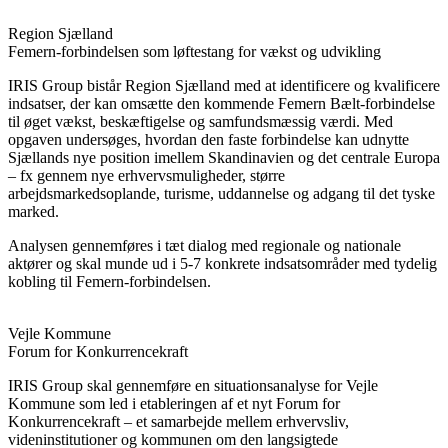
Region Sjælland
Femern-forbindelsen som løftestang for vækst og udvikling
IRIS Group bistår Region Sjælland med at identificere og kvalificere
indsatser, der kan omsætte den kommende Femern Bælt-forbindelse
til øget vækst, beskæftigelse og samfundsmæssig værdi. Med
opgaven undersøges, hvordan den faste forbindelse kan udnytte
Sjællands nye position imellem Skandinavien og det centrale Europa
– fx gennem nye erhvervsmuligheder, større
arbejdsmarkedsoplande, turisme, uddannelse og adgang til det tyske
marked.
Analysen gennemføres i tæt dialog med regionale og nationale
aktører og skal munde ud i 5-7 konkrete indsatsområder med tydelig
kobling til Femern-forbindelsen.
Vejle Kommune
Forum for Konkurrencekraft
IRIS Group skal gennemføre en situationsanalyse for Vejle
Kommune som led i etableringen af et nyt Forum for
Konkurrencekraft – et samarbejde mellem erhvervsliv,
videninstitutioner og kommunen om den langsigtede