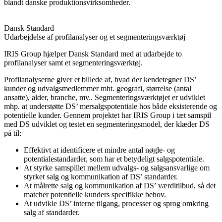
blandt danske produktionsvirksomheder.
Dansk Standard
Udarbejdelse af profilanalyser og et segmenteringsværktøj
IRIS Group hjælper Dansk Standard med at udarbejde to
profilanalyser samt et segmenteringsværktøj.
Profilanalyserne giver et billede af, hvad der kendetegner DS’
kunder og udvalgsmedlemmer mht. geografi, størrelse (antal
ansatte), alder, branche, mv.. Segmenteringsværktøjet er udviklet
mhp. at understøtte DS’ mersalgspotentiale hos både eksisterende og
potentielle kunder. Gennem projektet har IRIS Group i tæt samspil
med DS udviklet og testet en segmenteringsmodel, der klæder DS
på til:
Effektivt at identificere et mindre antal nøgle- og
potentialestandarder, som har et betydeligt salgspotentiale.
At styrke samspillet mellem udvalgs- og salgsansvarlige om
styrket salg og kommunikation af DS’ standarder.
At målrette salg og kommunikation af DS’ værditilbud, så det
matcher potentielle kunders specifikke behov.
At udvikle DS’ interne tilgang, processer og sprog omkring
salg af standarder.