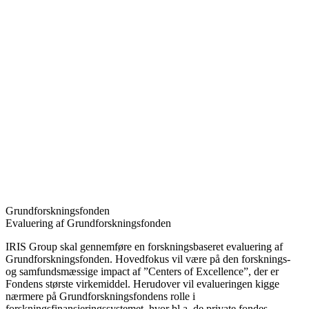
Grundforskningsfonden
Evaluering af Grundforskningsfonden
IRIS Group skal gennemføre en forskningsbaseret evaluering af
Grundforskningsfonden. Hovedfokus vil være på den forsknings-
og samfundsmæssige impact af ”Centers of Excellence”, der er
Fondens største virkemiddel. Herudover vil evalueringen kigge
nærmere på Grundforskningsfondens rolle i
forskningsfinansieringssystemet, hvor bl.a. de private fondes