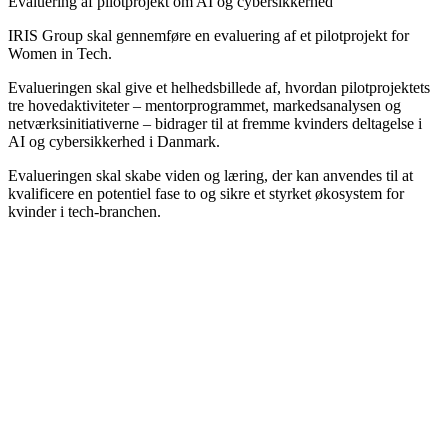
Evaluering af pilotprojekt om AI og cybersikkerhed
IRIS Group skal gennemføre en evaluering af et pilotprojekt for
Women in Tech.
Evalueringen skal give et helhedsbillede af, hvordan pilotprojektets
tre hovedaktiviteter – mentorprogrammet, markedsanalysen og
netværksinitiativerne – bidrager til at fremme kvinders deltagelse i
AI og cybersikkerhed i Danmark.
Evalueringen skal skabe viden og læring, der kan anvendes til at
kvalificere en potentiel fase to og sikre et styrket økosystem for
kvinder i tech-branchen.