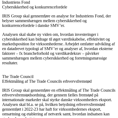
Industriens Fond
Cybersikkerhed og konkurrencefordele
IRIS Group skal gennemføre en analyse for Industriens Fond, der
belyser sammenhængen mellem cybersikkerhed og
konkurrencefordele i danske SMV’er.
Analysen skal skabe ny viden om, hvordan investeringer i
cybersikkerhed kan bidrage til øget værdiskabelse, effektivitet og
markedsposition for virksomhederne. Arbejdet omfatter udvikling af
en datadrevet typologi af SMV’er og analyser af, hvordan eksterne
faktorer – fx brancheforhold og værdikædekrav – påvirker
sammenhængen mellem cybersikkerhed og forretningsmæssige
resultater.
The Trade Council
Effektmåling af The Trade Councils erhvervsfremstød
IRIS Group skal gennemføre en effektmåling af The Trade Councils
erhvervsfremstødsordning, der gennem fælles fremstød på
internationale markeder skal styrke danske virksomheders eksport.
Analysen skal bl.a. se på, hvilken betydning erhvervsfremstød
gennemført i 2022-23 har haft for virksomhedernes eksport,
omsætning og etablering af netværk samt, hvordan indsatsen kan