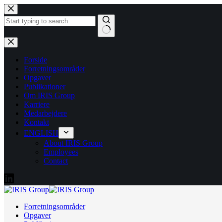
Fortsæt
til
indhold
Ingen
resultater
Forside
Forretningsområder
Opgaver
Publikationer
Om IRIS Group
Karriere
Medarbejdere
Kontakt
ENGLISH
About IRIS Group
Employees
Contact
Forretningsområder
Opgaver