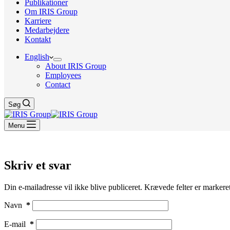
Publikationer
Om IRIS Group
Karriere
Medarbejdere
Kontakt
English
About IRIS Group
Employees
Contact
Søg
Menu
Skriv et svar
Din e-mailadresse vil ikke blive publiceret.
Krævede felter er marker
Navn
*
E-mail
*