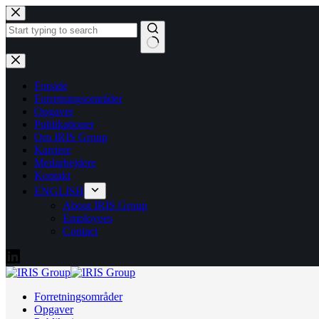
Fortsæt
til
indhold
Ingen
resultater
Forside
Forretningsområder
Opgaver
Publikationer
Om IRIS Group
Karriere
Medarbejdere
Kontakt
ENGLISH
About IRIS Group
Employees
Contact
Forretningsområder
Opgaver