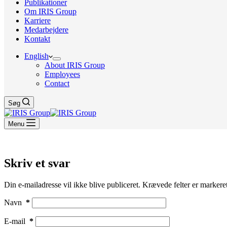
Publikationer
Om IRIS Group
Karriere
Medarbejdere
Kontakt
English
About IRIS Group
Employees
Contact
Søg
Menu
Skriv et svar
Din e-mailadresse vil ikke blive publiceret.
Krævede felter er marker
Navn
*
E-mail
*