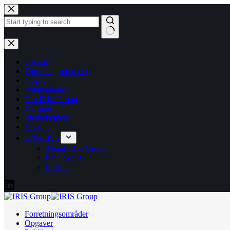
Fortsæt
til
indhold
Ingen
resultater
Forside
Forretningsområder
Opgaver
Publikationer
Om IRIS Group
Karriere
Medarbejdere
Kontakt
ENGLISH
About IRIS Group
Employees
Contact
Forretningsområder
Opgaver