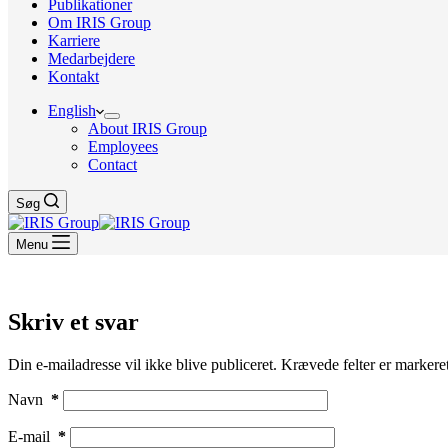
Publikationer
Om IRIS Group
Karriere
Medarbejdere
Kontakt
English
About IRIS Group
Employees
Contact
Søg
Menu
Skriv et svar
Din e-mailadresse vil ikke blive publiceret.
Krævede felter er marker
Navn
*
E-mail
*