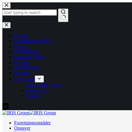
Fortsæt
til
indhold
Ingen
resultater
Forside
Forretningsområder
Opgaver
Publikationer
Om IRIS Group
Karriere
Medarbejdere
Kontakt
ENGLISH
About IRIS Group
Employees
Contact
Forretningsområder
Opgaver