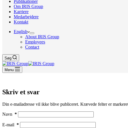
Publikationer
Om IRIS Group
Karriere
Medarbejdere
Kontakt
English
About IRIS Group
Employees
Contact
Søg
Menu
Skriv et svar
Din e-mailadresse vil ikke blive publiceret.
Krævede felter er marker
Navn
*
E-mail
*