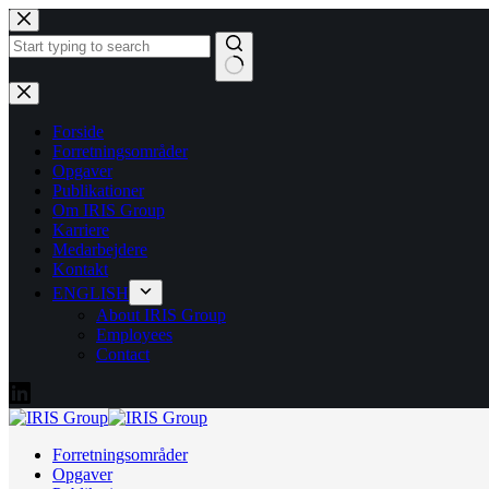
Fortsæt
til
indhold
Ingen
resultater
Forside
Forretningsområder
Opgaver
Publikationer
Om IRIS Group
Karriere
Medarbejdere
Kontakt
ENGLISH
About IRIS Group
Employees
Contact
Forretningsområder
Opgaver