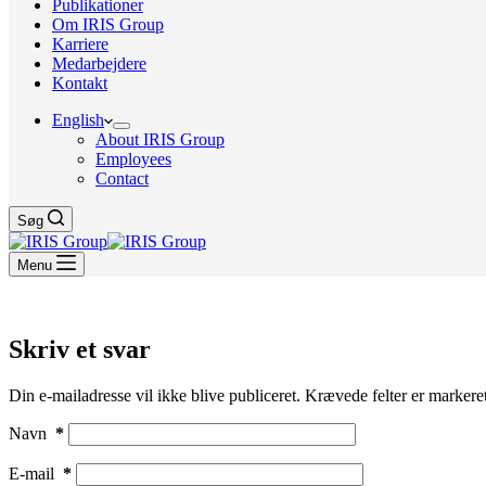
Publikationer
Om IRIS Group
Karriere
Medarbejdere
Kontakt
English
About IRIS Group
Employees
Contact
Søg
Menu
Skriv et svar
Din e-mailadresse vil ikke blive publiceret.
Krævede felter er marker
Navn
*
E-mail
*