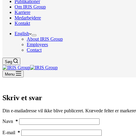
Publikationer
Om IRIS Group
Karriere
Medarbejdere
Kontakt
English
About IRIS Group
Employees
Contact
Søg
Menu
Skriv et svar
Din e-mailadresse vil ikke blive publiceret.
Krævede felter er marker
Navn
*
E-mail
*