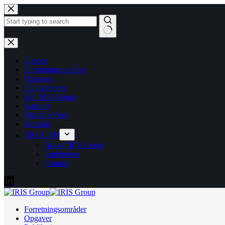
Fortsæt
til
indhold
Ingen
resultater
Forside
Forretningsområder
Opgaver
Publikationer
Om IRIS Group
Karriere
Medarbejdere
Kontakt
ENGLISH
About IRIS Group
Employees
Contact
Forretningsområder
Opgaver