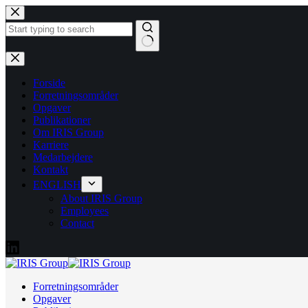
Fortsæt
til
indhold
Ingen
resultater
Forside
Forretningsområder
Opgaver
Publikationer
Om IRIS Group
Karriere
Medarbejdere
Kontakt
ENGLISH
About IRIS Group
Employees
Contact
Forretningsområder
Opgaver