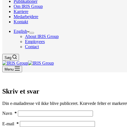
Publikationer
Om IRIS Group
Karriere
Medarbejdere
Kontakt
English
About IRIS Group
Employees
Contact
Søg
Menu
Skriv et svar
Din e-mailadresse vil ikke blive publiceret.
Krævede felter er marker
Navn
*
E-mail
*