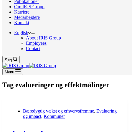
Publikationer
Om IRIS Group
Karriere
Medarbejdere
Kontakt
English
About IRIS Group
Employees
Contact
Søg
Menu
Tag
evalueringer og effektmålinger
Bæredygtig vækst og erhvervsfremme
,
Evaluering
og impact
,
Kommuner