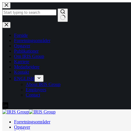
Fortsæt
til
indhold
Ingen
resultater
Forside
Forretningsområder
Opgaver
Publikationer
Om IRIS Group
Karriere
Medarbejdere
Kontakt
ENGLISH
About IRIS Group
Employees
Contact
Forretningsområder
Opgaver