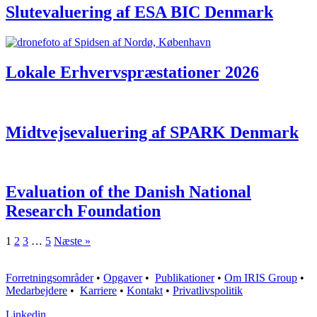
Slutevaluering af ESA BIC Denmark
Lokale Erhvervspræstationer 2026
Midtvejsevaluering af SPARK Denmark
Evaluation of the Danish National
Research Foundation
1
2
3
…
5
Næste »
Forretningsområder
•
Opgaver
•
Publikationer
•
Om IRIS Group
•
Medarbejdere
•
Karriere
•
Kontakt
•
Privatlivspolitik
Linkedin