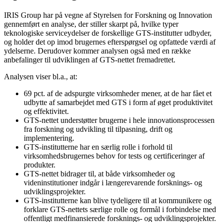
IRIS Group har på vegne af Styrelsen for Forskning og Innovation
gennemført en analyse, der stiller skarpt på, hvilke typer
teknologiske serviceydelser de forskellige GTS-institutter udbyder,
og holder det op imod brugernes efterspørgsel og opfattede værdi af
ydelserne. Derudover kommer analysen også med en række
anbefalinger til udviklingen af GTS-nettet fremadrettet.
Analysen viser bl.a., at:
69 pct. af de adspurgte virksomheder mener, at de har fået et
udbytte af samarbejdet med GTS i form af øget produktivitet
og effektivitet.
GTS-nettet understøtter brugerne i hele innovationsprocessen
fra forskning og udvikling til tilpasning, drift og
implementering.
GTS-institutterne har en særlig rolle i forhold til
virksomhedsbrugernes behov for tests og certificeringer af
produkter.
GTS-nettet bidrager til, at både virksomheder og
videninstitutioner indgår i længerevarende forsknings- og
udviklingsprojekter.
GTS-institutterne kan blive tydeligere til at kommunikere og
forklare GTS-nettets særlige rolle og formål i forbindelse med
offentligt medfinansierede forsknings- og udviklingsprojekter.