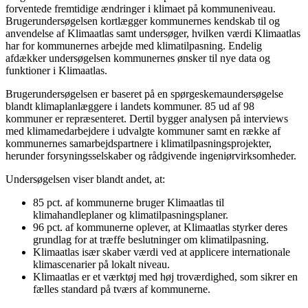
forventede fremtidige ændringer i klimaet på kommuneniveau.
Brugerundersøgelsen kortlægger kommunernes kendskab til og
anvendelse af Klimaatlas samt undersøger, hvilken værdi Klimaatlas
har for kommunernes arbejde med klimatilpasning. Endelig
afdækker undersøgelsen kommunernes ønsker til nye data og
funktioner i Klimaatlas.
Brugerundersøgelsen er baseret på en spørgeskemaundersøgelse
blandt klimaplanlæggere i landets kommuner. 85 ud af 98
kommuner er repræsenteret. Dertil bygger analysen på interviews
med klimamedarbejdere i udvalgte kommuner samt en række af
kommunernes samarbejdspartnere i klimatilpasningsprojekter,
herunder forsyningsselskaber og rådgivende ingeniørvirksomheder.
Undersøgelsen viser blandt andet, at:
85 pct. af kommunerne bruger Klimaatlas til
klimahandleplaner og klimatilpasningsplaner.
96 pct. af kommunerne oplever, at Klimaatlas styrker deres
grundlag for at træffe beslutninger om klimatilpasning.
Klimaatlas især skaber værdi ved at applicere internationale
klimascenarier på lokalt niveau.
Klimaatlas er et værktøj med høj troværdighed, som sikrer en
fælles standard på tværs af kommunerne.