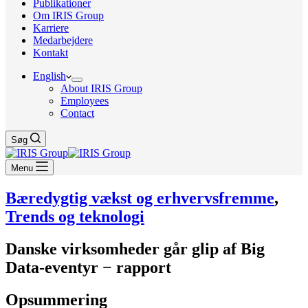
Publikationer
Om IRIS Group
Karriere
Medarbejdere
Kontakt
English
About IRIS Group
Employees
Contact
Søg
Menu
Bæredygtig vækst og erhvervsfremme
,
Trends og teknologi
Danske virksomheder går glip af Big
Data-eventyr − rapport
Opsummering