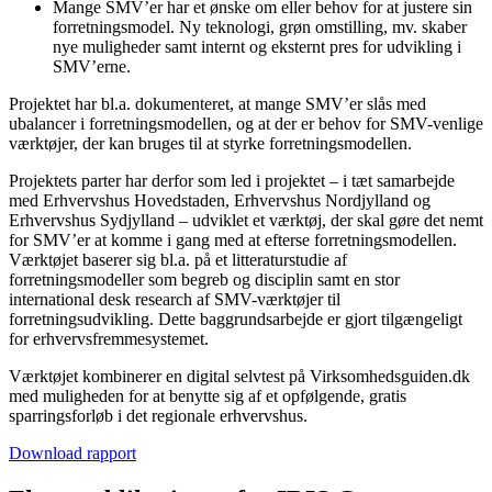
Mange SMV’er har et ønske om eller behov for at justere sin
forretningsmodel. Ny teknologi, grøn omstilling, mv. skaber
nye muligheder samt internt og eksternt pres for udvikling i
SMV’erne.
Projektet har bl.a. dokumenteret, at mange SMV’er slås med
ubalancer i forretningsmodellen, og at der er behov for SMV-venlige
værktøjer, der kan bruges til at styrke forretningsmodellen.
Projektets parter har derfor som led i projektet – i tæt samarbejde
med Erhvervshus Hovedstaden, Erhvervshus Nordjylland og
Erhvervshus Sydjylland – udviklet et værktøj, der skal gøre det nemt
for SMV’er at komme i gang med at efterse forretningsmodellen.
Værktøjet baserer sig bl.a. på et litteraturstudie af
forretningsmodeller som begreb og disciplin samt en stor
international desk research af SMV-værktøjer til
forretningsudvikling. Dette baggrundsarbejde er gjort tilgængeligt
for erhvervsfremmesystemet.
Værktøjet kombinerer en digital selvtest på Virksomhedsguiden.dk
med muligheden for at benytte sig af et opfølgende, gratis
sparringsforløb i det regionale erhvervshus.
Download rapport