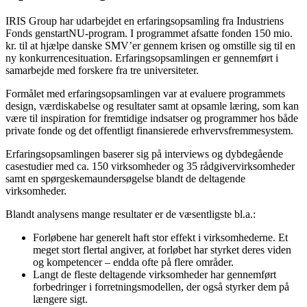
IRIS Group har udarbejdet en erfaringsopsamling fra Industriens
Fonds genstartNU-program. I programmet afsatte fonden 150 mio.
kr. til at hjælpe danske SMV’er gennem krisen og omstille sig til en
ny konkurrencesituation. Erfaringsopsamlingen er gennemført i
samarbejde med forskere fra tre universiteter.
Formålet med erfaringsopsamlingen var at evaluere programmets
design, værdiskabelse og resultater samt at opsamle læring, som kan
være til inspiration for fremtidige indsatser og programmer hos både
private fonde og det offentligt finansierede erhvervsfremmesystem.
Erfaringsopsamlingen baserer sig på interviews og dybdegående
casestudier med ca. 150 virksomheder og 35 rådgivervirksomheder
samt en spørgeskemaundersøgelse blandt de deltagende
virksomheder.
Blandt analysens mange resultater er de væsentligste bl.a.:
Forløbene har generelt haft stor effekt i virksomhederne. Et
meget stort flertal angiver, at forløbet har styrket deres viden
og kompetencer – endda ofte på flere områder.
Langt de fleste deltagende virksomheder har gennemført
forbedringer i forretningsmodellen, der også styrker dem på
længere sigt.