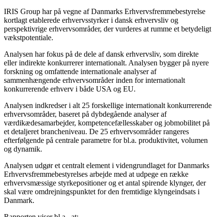
IRIS Group har på vegne af Danmarks Erhvervsfremmebestyrelse
kortlagt etablerede erhvervsstyrker i dansk erhvervsliv og
perspektivrige erhvervsområder, der vurderes at rumme et betydeligt
vækstpotentiale.
Analysen har fokus på de dele af dansk erhvervsliv, som direkte
eller indirekte konkurrerer internationalt. Analysen bygger på nyere
forskning og omfattende internationale analyser af
sammenhængende erhvervsområder inden for internationalt
konkurrerende erhverv i både USA og EU.
Analysen indkredser i alt 25 forskellige internationalt konkurrerende
erhvervsområder, baseret på dybdegående analyser af
værdikædesamarbejder, kompetencefællesskaber og jobmobilitet på
et detaljeret brancheniveau. De 25 erhvervsområder rangeres
efterfølgende på centrale parametre for bl.a. produktivitet, volumen
og dynamik.
Analysen udgør et centralt element i videngrundlaget for Danmarks
Erhvervsfremmebestyrelses arbejde med at udpege en række
erhvervsmæssige styrkepositioner og et antal spirende klynger, der
skal være omdrejningspunktet for den fremtidige klyngeindsats i
Danmark.
Rapporten viser bl.a,. at: