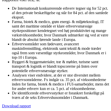
De Internationalt konkurrerende erhverv tegner sig for 52 pct.
af den private beskæftigelse og står for 84 pct. af den samlede
eksport.
Farma, biotek & medico, grøn energi- & miljøteknologi, IT
samt det maritime område er klare erhvervsmæssige
styrkepositioner kendetegnet ved høj produktivitet og mange
vækstvirksomheder, hvor Danmark udmærker sig ved at være
blandt de absolut førende lande i Europa.
Erhvervsområder som fødevarer, avanceret
maskinfremstilling, elektronik samt tekstil & mode træder
også frem som væsentlige styrkeområder, hvor Danmark er i
top-10 i Europa.
Byggeri & byggematerialer, træ & møbler, turisme samt
transport & logistik er blandt topscorerne på listen over
potentielle erhvervsmæssige styrker.
Analysen viser endvidere, at der er stor diversitet mellem
erhvervsområderne. Fx indgår ca. 35 pct. af virksomhederne
inden for farma, biotek & medico i FUI-samarbejder, mens det
for andre erhverv kun er ca. 5 pct. af virksomhederne.
De identificerede erhvervsstyrker er forankret forskelligt på
tværs af de seks Erhvervshusområder i Danmark.
Download rapport