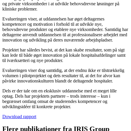
og private virksomheder i at udvikle behovsdrevne løsninger på
kliniske problemer.
Evalueringen viser, at uddannelsen har øget deltagernes
kompetencer og motivation i forhold til at udvikle nye,
behovsdrevne produkter og etablere nye virksomheder. Samtidig har
deltagerne anvendt uddannelsen til at professionalisere arbejdet med
innovation og udvikling på deres nuværende arbejdspladser.
Projektet har således bevist, at det kan skabe resultater, som på sigt
kan lede til både øget innovation på lokale hospitalsafdelinger samt
til iværksætteri og nye produkter.
Evalueringen viser dog samtidig, at der endnu ikke er tilstrækkelig
volumen i pilotprojektet og dets resultater til, at det for alvor kan
påvirke innovationskulturen blandt de deltagende hospitaler.
Dels er der tale om en eksklusiv uddannelse med et meget lille
optag. Dels har projektets partnere – trods interesse – kun i
begrænset omfang omsat de studerendes kompetencer og
udviklingsidéer til konkrete projekter.
Download rapport
Flere publikationer fra IRIS Group