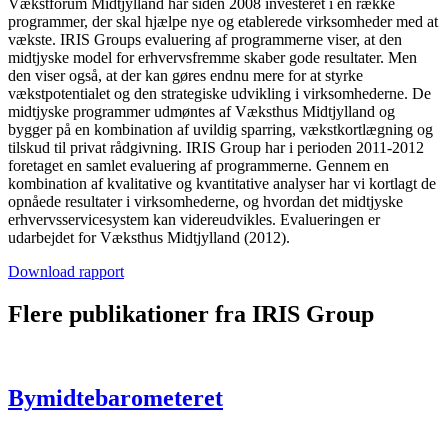
Vækstforum Midtjylland har siden 2008 investeret i en række
programmer, der skal hjælpe nye og etablerede virksomheder med at
vækste. IRIS Groups evaluering af programmerne viser, at den
midtjyske model for erhvervsfremme skaber gode resultater. Men
den viser også, at der kan gøres endnu mere for at styrke
vækstpotentialet og den strategiske udvikling i virksomhederne. De
midtjyske programmer udmøntes af Væksthus Midtjylland og
bygger på en kombination af uvildig sparring, vækstkortlægning og
tilskud til privat rådgivning. IRIS Group har i perioden 2011-2012
foretaget en samlet evaluering af programmerne. Gennem en
kombination af kvalitative og kvantitative analyser har vi kortlagt de
opnåede resultater i virksomhederne, og hvordan det midtjyske
erhvervsservicesystem kan videreudvikles. Evalueringen er
udarbejdet for Væksthus Midtjylland (2012).
Download rapport
Flere publikationer fra IRIS Group
Bymidtebarometeret