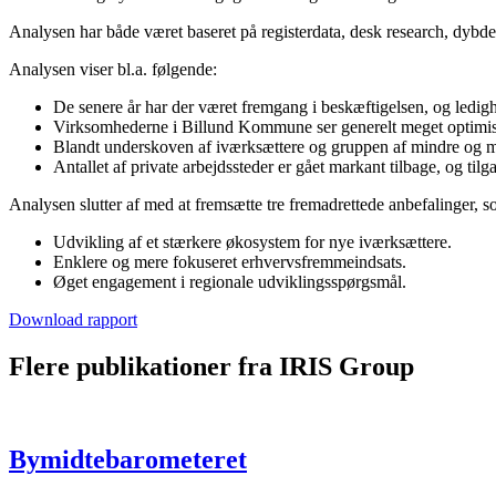
Analysen har både været baseret på registerdata, desk research, dybd
Analysen viser bl.a. følgende:
De senere år har der været fremgang i beskæftigelsen, og ledig
Virksomhederne i Billund Kommune ser generelt meget optimistis
Blandt underskoven af iværksættere og gruppen af mindre og me
Antallet af private arbejdssteder er gået markant tilbage, og t
Analysen slutter af med at fremsætte tre fremadrettede anbefalinger, 
Udvikling af et stærkere økosystem for nye iværksættere.
Enklere og mere fokuseret erhvervsfremmeindsats.
Øget engagement i regionale udviklingsspørgsmål.
Download rapport
Flere publikationer fra IRIS Group
Bymidtebarometeret