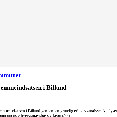
mmuner
remmeindsatsen i Billund
fremmeindsatsen i Billund gennem en grundig erhvervsanalyse. Analysen g
kommunens erhvervsmæssige styrkeområder.