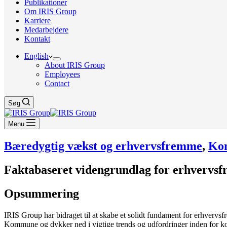
Publikationer
Om IRIS Group
Karriere
Medarbejdere
Kontakt
English
About IRIS Group
Employees
Contact
Søg
Menu
Bæredygtig vækst og erhvervsfremme
,
Ko
Faktabaseret videngrundlag for erhvervsf
Opsummering
IRIS Group har bidraget til at skabe et solidt fundament for erhvervs
Kommune og dykker ned i vigtige trends og udfordringer inden for 