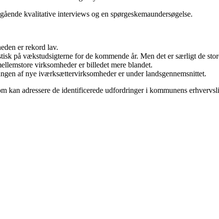
egående kvalitative interviews og en spørgeskemaundersøgelse.
heden er rekord lav.
k på vækstudsigterne for de kommende år. Men det er særligt de stor
llemstore virksomheder er billedet mere blandet.
ilgangen af nye iværksættervirksomheder er under landsgennemsnittet.
som kan adressere de identificerede udfordringer i kommunens erhvervsli