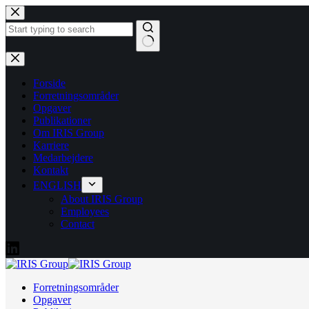
Fortsæt
til
indhold
Ingen
resultater
Forside
Forretningsområder
Opgaver
Publikationer
Om IRIS Group
Karriere
Medarbejdere
Kontakt
ENGLISH
About IRIS Group
Employees
Contact
Forretningsområder
Opgaver