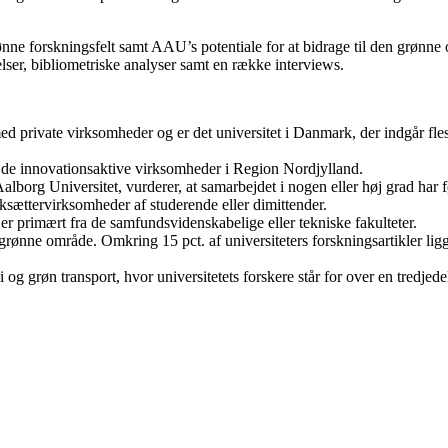
ønne forskningsfelt samt AAU’s potentiale for at bidrage til den grøn
ser, bibliometriske analyser samt en række interviews.
 private virksomheder og er det universitet i Danmark, der indgår flest
f de innovationsaktive virksomheder i Region Nordjylland.
org Universitet, vurderer, at samarbejdet i nogen eller høj grad har fø
ksættervirksomheder af studerende eller dimittender.
er primært fra de samfundsvidenskabelige eller tekniske fakulteter.
 grønne område. Omkring 15 pct. af universiteters forskningsartikler lig
 og grøn transport, hvor universitetets forskere står for over en tredjede