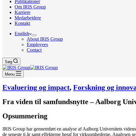
Publikationer
Om IRIS Group
Karriere
Medarbejdere
Kontakt
English
About IRIS Group
Employees
Contact
Søg
Menu
Evaluering og impact
,
Forskning og innova
Fra viden til samfundsnytte – Aalborg Unive
Opsummering
IRIS Group har gennemført en analyse af Aalborg Universitets videns
de seneste ti år samt effekterne heraf for virksomhederne. Analysen 