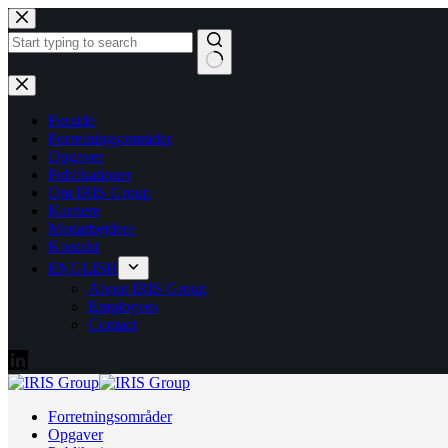
Fortsæt
til
indhold
Ingen
resultater
Forside
Forretningsområder
Opgaver
Publikationer
Om IRIS Group
Karriere
Medarbejdere
Kontakt
ENGLISH
About IRIS Group
Employees
Contact
Forretningsområder
Opgaver