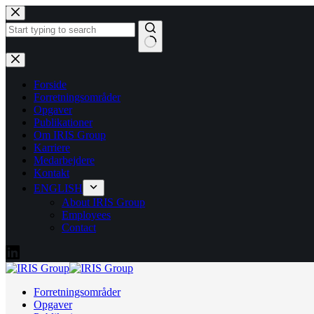
Fortsæt
til
indhold
Ingen
resultater
Forside
Forretningsområder
Opgaver
Publikationer
Om IRIS Group
Karriere
Medarbejdere
Kontakt
ENGLISH
About IRIS Group
Employees
Contact
Forretningsområder
Opgaver