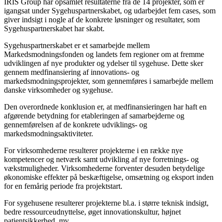
IRIS Group har opsamlet resultaterne fra de 14 projekter, som er
igangsat under Sygehuspartnerskabet, og udarbejdet fem cases, som
giver indsigt i nogle af de konkrete løsninger og resultater, som
Sygehuspartnerskabet har skabt.
Sygehuspartnerskabet er et samarbejde mellem
Markedsmodningsfonden og landets fem regioner om at fremme
udviklingen af nye produkter og ydelser til sygehuse. Dette sker
gennem medfinansiering af innovations- og
markedsmodningsprojekter, som gennemføres i samarbejde mellem
danske virksomheder og sygehuse.
Den overordnede konklusion er, at medfinansieringen har haft en
afgørende betydning for etableringen af samarbejderne og
gennemførelsen af de konkrete udviklings- og
markedsmodningsaktiviteter.
For virksomhederne resulterer projekterne i en række nye
kompetencer og netværk samt udvikling af nye forretnings- og
vækstmuligheder. Virksomhederne forventer desuden betydelige
økonomiske effekter på beskæftigelse, omsætning og eksport inden
for en femårig periode fra projektstart.
For sygehusene resulterer projekterne bl.a. i større teknisk indsigt,
bedre ressourceudnyttelse, øget innovationskultur, højnet
patientsikkerhed, mv.