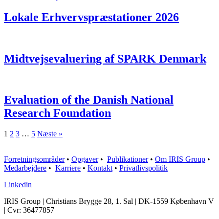
Lokale Erhvervspræstationer 2026
Midtvejsevaluering af SPARK Denmark
Evaluation of the Danish National
Research Foundation
1
2
3
…
5
Næste »
Forretningsområder
•
Opgaver
•
Publikationer
•
Om IRIS Group
•
Medarbejdere
•
Karriere
•
Kontakt
•
Privatlivspolitik
Linkedin
IRIS Group | Christians Brygge 28, 1. Sal | DK-1559 København V
| Cvr: 36477857