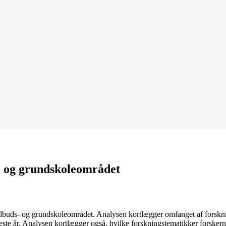
s- og grundskoleområdet
lbuds- og grundskoleområdet. Analysen kortlægger omfanget af forsknin
eneste år. Analysen kortlægger også, hvilke forskningstematikker forsker