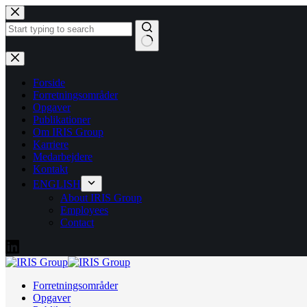
Fortsæt
til
indhold
Ingen
resultater
Forside
Forretningsområder
Opgaver
Publikationer
Om IRIS Group
Karriere
Medarbejdere
Kontakt
ENGLISH
About IRIS Group
Employees
Contact
Forretningsområder
Opgaver