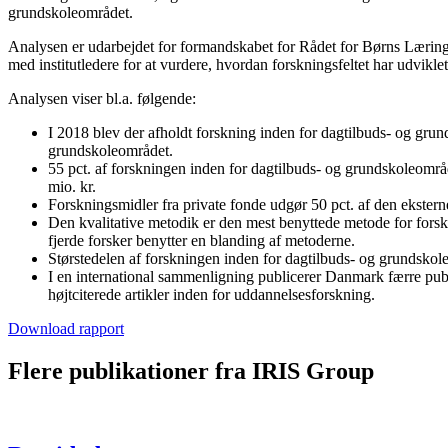
grundskoleområdet.
Analysen er udarbejdet for formandskabet for Rådet for Børns Læring
med institutledere for at vurdere, hvordan forskningsfeltet har udviklet
Analysen viser bl.a. følgende:
I 2018 blev der afholdt forskning inden for dagtilbuds- og grund
grundskoleområdet.
55 pct. af forskningen inden for dagtilbuds- og grundskoleområde
mio. kr.
Forskningsmidler fra private fonde udgør 50 pct. af den eksterne
Den kvalitative metodik er den mest benyttede metode for fors
fjerde forsker benytter en blanding af metoderne.
Størstedelen af forskningen inden for dagtilbuds- og grundskol
I en international sammenligning publicerer Danmark færre pub
højtciterede artikler inden for uddannelsesforskning.
Download rapport
Flere publikationer fra IRIS Group