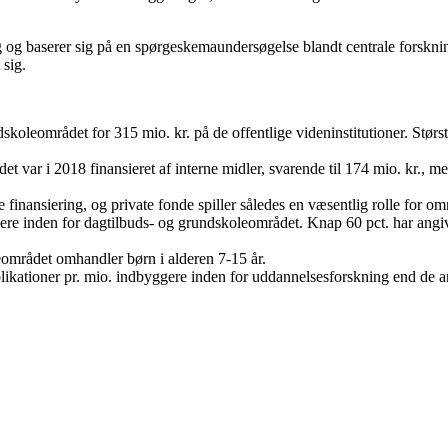
 og baserer sig på en spørgeskemaundersøgelse blandt centrale forsknin
 sig.
skoleområdet for 315 mio. kr. på de offentlige videninstitutioner. Størs
t var i 2018 finansieret af interne midler, svarende til 174 mio. kr., me
 finansiering, og private fonde spiller således en væsentlig rolle for om
kere inden for dagtilbuds- og grundskoleområdet. Knap 60 pct. har ang
eområdet omhandler børn i alderen 7-15 år.
likationer pr. mio. indbyggere inden for uddannelsesforskning end de a