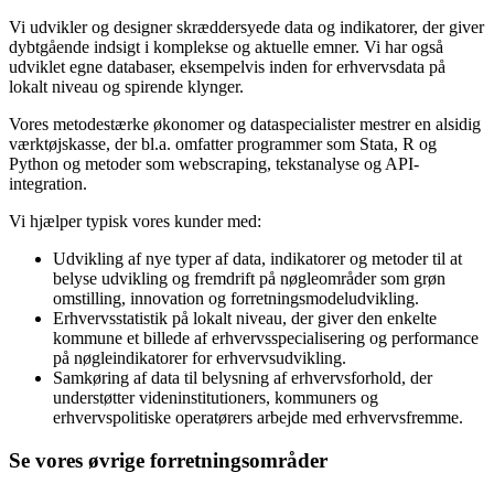
Vi udvikler og designer skræddersyede data og indikatorer, der giver
dybtgående indsigt i komplekse og aktuelle emner. Vi har også
udviklet egne databaser, eksempelvis inden for erhvervsdata på
lokalt niveau og spirende klynger.
Vores metodestærke økonomer og dataspecialister mestrer en alsidig
værktøjskasse, der bl.a. omfatter programmer som Stata, R og
Python og metoder som webscraping, tekstanalyse og API-
integration.
Vi hjælper typisk vores kunder med:​
Udvikling af nye typer af data, indikatorer og metoder til at
belyse udvikling og fremdrift på nøgleområder som grøn
omstilling, innovation og forretningsmodeludvikling.
Erhvervsstatistik på lokalt niveau, der giver den enkelte
kommune et billede af erhvervsspecialisering og performance
på nøgleindikatorer for erhvervsudvikling.
Samkøring af data til belysning af erhvervsforhold, der
understøtter videninstitutioners, kommuners og
erhvervspolitiske operatørers arbejde med erhvervsfremme.
Se vores øvrige forretningsområder