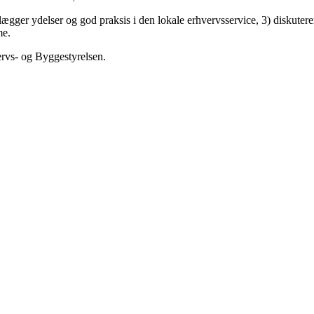
ortlægger ydelser og god praksis i den lokale erhvervsservice, 3) diskute
me.
vs- og Byggestyrelsen.