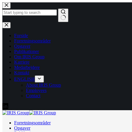
Fortsæt
til
indhold
Ingen
resultater
Forside
Forretningsområder
Opgaver
Publikationer
Om IRIS Group
Karriere
Medarbejdere
Kontakt
ENGLISH
About IRIS Group
Employees
Contact
Forretningsområder
Opgaver