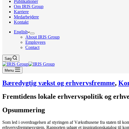
Publikationer
Om IRIS Group
Karriere
Medarbejdere
Kontakt
English
About IRIS Group
Employees
Contact
Søg
Menu
Bæredygtig vækst og erhvervsfremme
,
Ko
Fremtidens lokale erhvervspolitik og erhv
Opsummering
Som led i overdragelsen af styringen af Væksthusene fra staten til 
erhvervsfremmesystem. Rapporten udgør et inspirationskatalog til komm