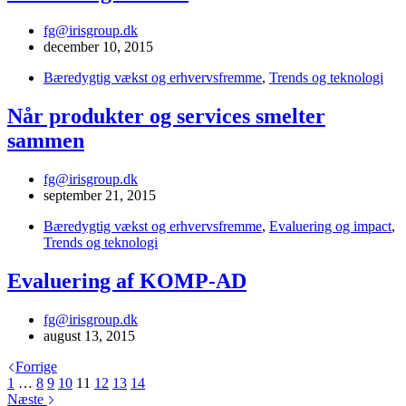
fg@irisgroup.dk
december 10, 2015
Bæredygtig vækst og erhvervsfremme
,
Trends og teknologi
Når produkter og services smelter
sammen
fg@irisgroup.dk
september 21, 2015
Bæredygtig vækst og erhvervsfremme
,
Evaluering og impact
,
Trends og teknologi
Evaluering af KOMP-AD
fg@irisgroup.dk
august 13, 2015
Forrige
1
…
8
9
10
11
12
13
14
Næste