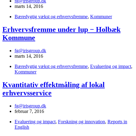
fg@irisgroup.dk
marts 14, 2016
Bæredygtig vækst og erhvervsfremme
,
Kommuner
Erhvervsfremme under lup − Holbæk
Kommune
fg@irisgroup.dk
marts 14, 2016
Bæredygtig vækst og erhvervsfremme
,
Evaluering og impact
,
Kommuner
Kvantitativ effektmåling af lokal
erhvervsservice
fg@irisgroup.dk
februar 7, 2016
Evaluering og impact
,
Forskning og innovation
,
Reports in
English